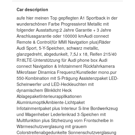
Car description
aufe hier meinen Top gepflegten A1 Sportback in der
wunderschönen Farbe Progressivrot Metallic mit
folgender Ausstattung:2 Jahre Garantie + 3 Jahre
Anschlussgarantie oder 100000 kmAudi connect
Remote & Control(für MMI Navigation plus)Räder
Audi Sport, 5-Y-Speichen, schwarz metallic,
glanzgedreht, abgedunkelt, 7,5J x 18, Reifen 215/40
R18LTE-Unterstützung für Audi phone box Audi
connect Navigation & Infotainment Rückfahrkamera
Mikrofaser Dinamica Frequenz/Kunstleder mono.pur
550-Kombination mit S-Prägung Assistenzpaket LED-
Scheinwerfer und LED-Heckleuchten mit
dynamischem Blinklicht Heck
AblagepaketInterieurapplikationen
AluminiumoptikAmbiente-Lichtpaket
Infotainmentpaket plus Interieur S-line Bordwerkzeug
und Wagenheber Lederlenkrad 3-Speichen mit
Multifunktion plus Sitzheizung vorn Frontscheibe in
Wärmeschutzverglasung mit grauem
Colorstreifenabgedunkelte Sonnenschutzverglasung