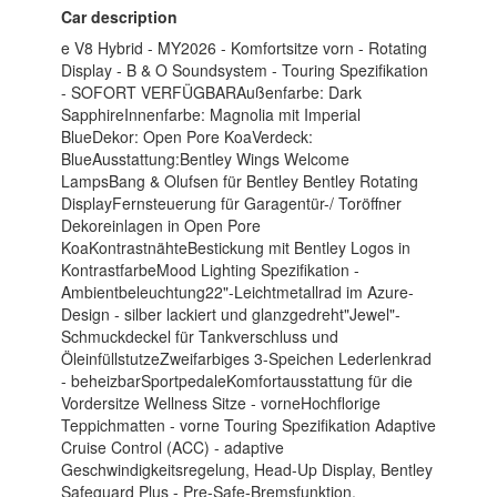
Car description
e V8 Hybrid - MY2026 - Komfortsitze vorn - Rotating
Display - B & O Soundsystem - Touring Spezifikation
- SOFORT VERFÜGBARAußenfarbe: Dark
SapphireInnenfarbe: Magnolia mit Imperial
BlueDekor: Open Pore KoaVerdeck:
BlueAusstattung:Bentley Wings Welcome
LampsBang & Olufsen für Bentley Bentley Rotating
DisplayFernsteuerung für Garagentür-/ Toröffner
Dekoreinlagen in Open Pore
KoaKontrastnähteBestickung mit Bentley Logos in
KontrastfarbeMood Lighting Spezifikation -
Ambientbeleuchtung22"-Leichtmetallrad im Azure-
Design - silber lackiert und glanzgedreht"Jewel"-
Schmuckdeckel für Tankverschluss und
ÖleinfüllstutzeZweifarbiges 3-Speichen Lederlenkrad
- beheizbarSportpedaleKomfortausstattung für die
Vordersitze Wellness Sitze - vorneHochflorige
Teppichmatten - vorne Touring Spezifikation Adaptive
Cruise Control (ACC) - adaptive
Geschwindigkeitsregelung, Head-Up Display, Bentley
Safeguard Plus - Pre-Safe-Bremsfunktion,